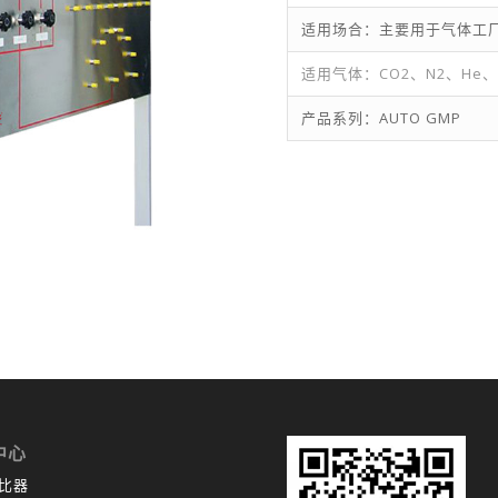
适用场合：主要用于气体工
适用气体：CO2、N2、He、
产品系列：AUTO GMP
中心
比器